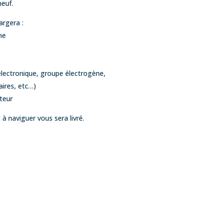
euf.
argera :
ne
électronique, groupe électrogène,
aires, etc…)
teur
à naviguer vous sera livré.