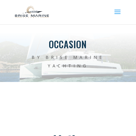
OCCASION
BY BRISE MARINE
YACHTING