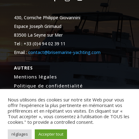
430, Corniche Philippe Giovannini
Espace Joseph Grimaud
83500 La Seyne sur Mer
Tel : +33 (0)4 94 02 39 11
Email :
contact@brisemarine-yachting.com
AUTRES
Mentions légales
Politique de confidentialité
Nous utilisons des cookies sur notre site Web pour vous
offrir l'expérience la plus pertinente en mémorisant vos
préférences et en répétant vos visites. En cliquant sur «
Tout accepter », vous consentez à l'utilisation de TOUS les
cookies." to provide a controlled consent.
© Copyright Brise Marine Yachting – By Midostudio. Tous
droits réservés.
réglages
Accepter tout